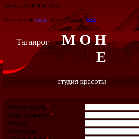
Пятница, 07.08.2026, 12:39
Вы вошли как
Гость
| Группа "
Гости
" |
RSS
M О Н
Таганрог
Е
студия красоты
Имя отправителя
*
:
E-mail отправителя
*
:
Web-site:
Тема письма:
Текст сообщения
*
: